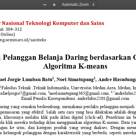
Zoom
Zoom
Out
In
 Nasional Teknologi Komputer dan Sains
l: 
304
-
31
2
 Online)
ng.seminars.id/sainteks
 Pelanggan Belanja Daring berdasarkan 
A
lgoritma 
K
-
means
ael Jorgie Lumban Batu
,
Noel Simatupang
,
Andre 
Hasudung
1
1
1
Fakultas
Teknik
,Teknik Informatika
,
Universitas Medan Area
, 
Medan
, 
I
2
3,*
rafaeljorgie7@gmail.com
,
noelsimatupang365@gmail.com
,
andrelubi
Email Penulis Korespondensi
:
andrelubis2201@gmail.com
 daring yang semakin berkembang, memahami perilaku pelanggan menjadi h
 pemasaran yang efektif. Salah satu cara yang bisa dilakukan adalah de
,  khususnya  melalui  klik  pada  iklan  digital  (click
-
ad).  Penelitian  ini
ola klik mereka terhadap iklan menggunakan algoritma K
-
means. Data ya
gan  ke  situs,  dan  kategori  produk  yang  sering  diakses.  Dengan  me
a kelompok pelanggan dengan karakteristik yang berbeda, seperti mereka