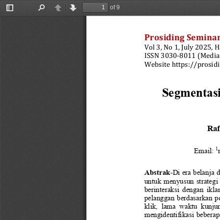
of 9
Toggle
Find
Previous
Next
Sidebar
Prosiding
Seminar
Vol 3, No 1, July 2025, Ha
ISSN 
3030
-
8011 (Media
Website https://prosidi
Segmentasi
Raf
1
Email: 
Abstrak
-
Di era belanja
untuk menyusun strategi
berinteraksi  d
engan  iklan
pelanggan berdasarkan p
klik,  lama
waktu  kunjun
mengidentifikasi beberap