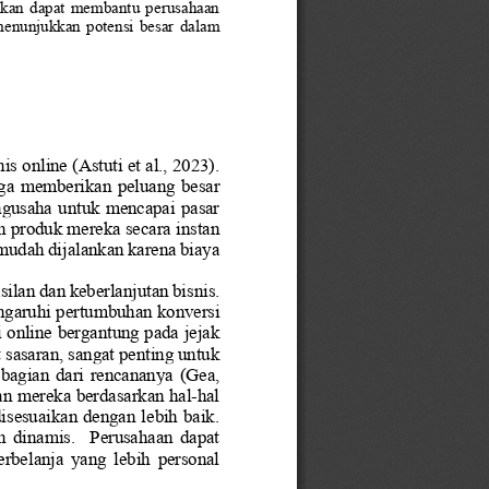
arapkan  dapat  membantu  perusahaan 
 menunjukkan  potensi  besar  dalam 
is online 
(Astuti et al., 2023)
.  
ga memberikan peluang besar 
ngusaha untuk mencapai pasar 
n produk mereka secara instan 
 mudah dijalankan karena biaya 
lan dan keberlanjutan bisnis.  
garuhi pertumbuhan konversi 
i online bergantung pada jejak 
 sasaran, sangat penting untuk 
bagian  dari  rencananya 
(Gea, 
n mereka berdasarkan hal
-
hal 
sesuaikan dengan lebih baik.  
  dinamis.    Perusahaan  dapat 
belanja  yang  lebih  personal 