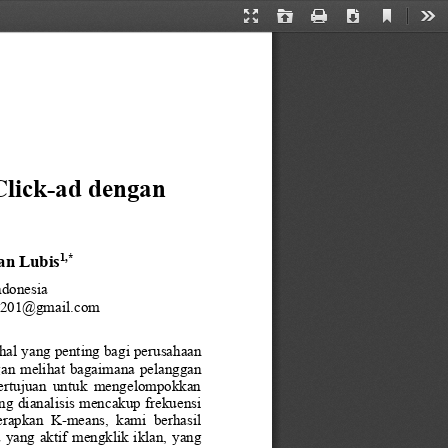
Current
Presentation
Open
Print
Download
Too
View
Mode
Click
-
ad dengan 
an Lubis
1
,
*
ndonesia
s2201@gmail.com
al yang penting bagi perusahaan 
ngan melihat bagaimana pelanggan
  bertujuan  untuk  mengelompokkan 
ng dianalisis mencakup frekuensi 
nerapkan  K
-
means,  kami  berhasil 
 yang aktif mengklik iklan, yan
g 