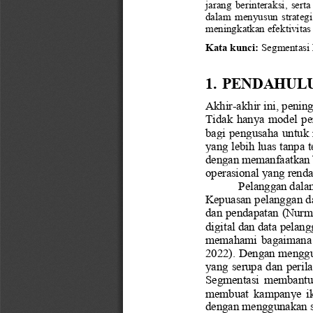
jarang  berinteraksi,
serta
dalam  menyusun  strategi 
meningkatkan efektivi
tas
Kata kunci:
Segmentasi 
1.
PENDAHUL
Akhir
-
akhir ini, peni
Tidak hanya model pe
bagi pengusaha untuk 
yang lebih luas tanpa 
dengan memanfaatkan be
operasional yang rend
Pelanggan dalam
Kepuasan pelanggan d
dan pendapatan 
(Nurmi
digital dan data pelan
memahami  bagaimana  p
2022)
.
Dengan menggun
yang serupa dan peril
Segmentasi  membantu 
membuat  kampanye  ikla
dengan menggunakan s