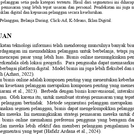
  pelanggan  setia  pada  kategori  tertentu.  Hasil  dari  segmentasi  ini  dih
 pemasaran  yang  lebih  tepat  sasaran  dan  personal.  Pendekatan  ini  juga 
 iklan digital dan kepuasan pelanggan secara keseluruhan.
Pelanggan, Belanja Daring, Click
-
Ad, 
K
-
Means, Iklan Digital.
U
AN
ngkatan teknologi informasi telah mendorong munculnya banyak bisn
rdagangan ini memudahkan pelanggan untuk berbelanja, tetapi ju
mencapai pasar yang lebih luas. Bisnis online memungkinkan pe
terkendala
oleh lokasi geografis.  Para pengusaha dapat memasarka
rbagai platform digital.  Model bisnis ini juga lebih fleksibel dan
ah
(Azhari, 2022)
.
 bisnis online
adalah komponen penting yang menentukan keberhasi
an kesetiaan pelanggan merupakan komponen penting yang memen
arani et al., 2023)
.  Berbeda dengan bisnis konvensional, interaks
ggan.  Oleh karena itu, untuk membuat strategi pemasaran yang tepat
elanggan  bertindak.    Metode  segmentasi
pelanggan  merupakan  
akan segmen pelanggan, bisnis dapat mengelompokkan pelangga
aku mereka. Ini memungkinkan strategi pemasaran mereka untuk di
 bisnis  online  memaha
mi  preferensi  pengguna  yang  beragam  dan
n  mereka  lebih  efektif  dan  memberi  pelanggan  pengalaman  ber
egmentasi yang tepat 
(Hafidz Ardana et al., 2024)
.