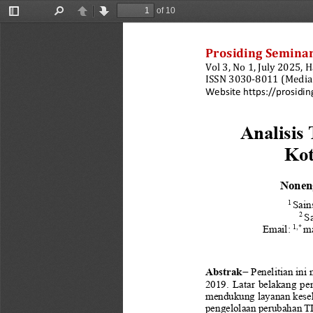
of 10
Toggle
Find
Previous
Next
Sidebar
Prosiding Seminar
Vol 3, No 1, July 2025, Ha
ISSN 
3030
-
8011 (Media
Website https://prosidin
Analisis 
Kot
Nonen
1
Sain
2 
S
1
,
*
Email: 
m
Abstrak
−
Penelitian in
2019.  Latar  belakang  pen
mendukung la
yanan kese
pengelolaan perubahan TI