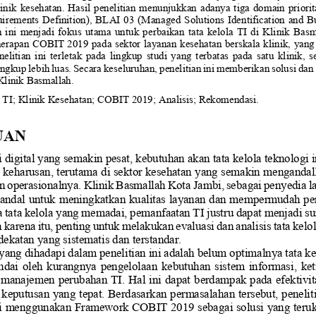
linik kesehatan. Hasil penelitian menunjukkan adanya tiga domain priorita
ements Definition), BLAI 03 (Managed Solutions Identification and B
 ini  menjadi  fokus  utama  untuk  perbaikan  tata  kelola  TI  di  Klinik  Bas
nerapan COBIT 2019 pada sektor layanan kesehatan berskala klinik, yang 
nelitian  ini  terletak  pada  lingkup  studi  yang  terbatas  pada  satu  klinik, 
ingkup lebih luas. Secara keseluruhan, penelitian ini memberikan solusi d
 Klinik Basmallah.
 TI
;
Klinik Kesehatan
;
COBIT 2019
; 
Analisis
; 
Rekomendasi
.
UAN
 digital yang semakin pesat, kebutuhan akan tata kelola teknologi i
h keharusan, terutama di sektor kesehatan yang semakin mengandal
n
operasionalnya. Klinik Basmallah Kota Jambi, sebagai penyedia 
 andal untuk meningkatkan kualitas layanan dan mempermudah pe
a tata kelola yang memadai, pem
anfaatan TI justru dapat menjadi 
h karena itu, penting untuk melakukan evaluasi dan analisis tata kelo
katan yang sistematis dan terstandar.
ang dihadapi dalam penelitian ini adalah belum optimalnya tata k
ndai oleh kurangnya pengelolaan kebutuhan sistem informasi, keti
 manajemen perubahan TI. Hal ini dapat berdampak pada efektivita
 ke
putusan yang tepat. Berdasarkan permasalahan tersebut, penelitia
si menggunakan Framework COBIT 2019 sebagai solusi yang teruku