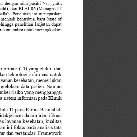
s dengan nilai positif ≥75, yaitu 
uild), dan BLAI 06 (Managed IT 
mallah.  Penelitian  ini  menegaskan 
menjadi kontribusi baru (state
of 
 sehingga  penelitian  lanjutan  dapat 
an rekomendasi untuk meningk
atkan 
nformasi (TI) yang efektif dan 
kan teknologi informasi untuk 
layanan kesehatan, memerlukan 
ngelolaan data pasien. Namun 
sumber risiko yang mengganggu 
la sistem informasi pada Klinik 
elola TI pada Klinik Basmallah
dakjelasan dalam identifikasi 
s layanan kesehatan, kualitas 
n ini fokus pada analisis tata 
r dan terstandar.
Framework 