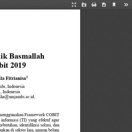
Current
Presentation
Open
Print
Download
Too
View
Mode
ik Basmallah 
bit
2019
la Fitrianisa
1
mbi
, Indonesia
i
, Indonesia
aha@umjambi.ac.id
,
ambi menggunakan Framework COBIT 
informasi  (TI)  yang  efektif  ag
ar 
utuhan, identifikasi solusi, dan 
pkan di sektor lain, namun b
elum 