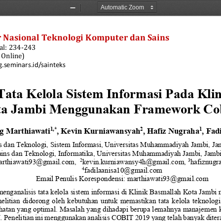
Zoom
Zoom
Out
In
 Nasional Teknologi Komputer dan Sains
l: 
2
3
4
-
2
4
3
 Online)
g.seminars.id/sainteks
Tata Kelola Sistem I
nformasi Pada Klin
a Jambi 
Menggunakan
Framework
Co
g Marthiawati
, 
Kevin Kurniawansyah
, 
Hafiz Nugraha
, 
Fadi
1
,*
2
1
s dan Teknologi
, 
Sistem Informasi
, 
Universitas Muhammadiyah Jambi
, 
Ja
ains dan Teknologi
, 
Informatika
, 
Universitas Muhammadiyah Jambi
, 
Jamb
2
3
arthiawati93@gmail.com
,  
kevin.kurniawansy4h@gmail.com
,
hafiznugr
4
fadilaanisa10@gmail.com
Email Penulis Korespondensi
: 
marthiawati93@gmail.com
i menganalisis tata kelola sistem informasi di Klinik Basmallah Kota J
elitian  didorong  oleh  kebutuhan  untuk  memastikan  tata  kelola  teknologi  
hatan yang optimal. Masalah yang dihadapi berupa lemahnya manajemen keb
. Penelitian ini menggunakan analisis COBIT 2019 yang telah banyak ditera