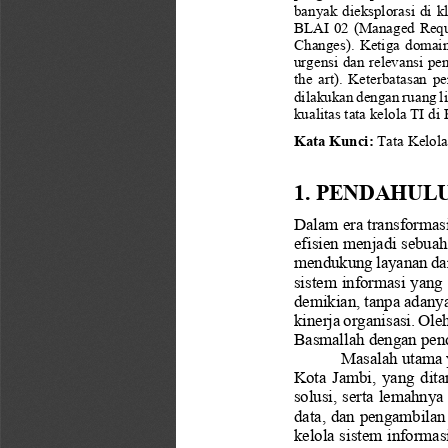
banyak dieks
plorasi di k
BLAI 02 (Managed Requir
Changes).  Ketiga
domain 
urgensi dan relevansi pe
the  art).  Keterba
tasan  pe
dilakukan dengan ruang l
kualitas 
tata kelola TI di
Kata Kunci
: 
T
ata Kelola
1. PENDAHUL
Dalam era transformasi
efisien menjadi sebua
mendukung layanan da
sistem informasi yang
demikian, tanpa adany
kinerja organisasi. Ole
Basmallah dengan pende
Masalah utama y
Kota Jambi, yang dita
solusi, serta lemahnya
data, dan pengambilan
kelola sistem informa