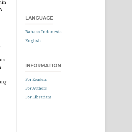
min
A
LANGUAGE
Bahasa Indonesia
English
,
ata
INFORMATION
n
For Readers
yang
For Authors
For Librarians