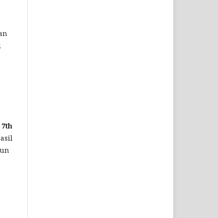
an
1
 7th
asil
run