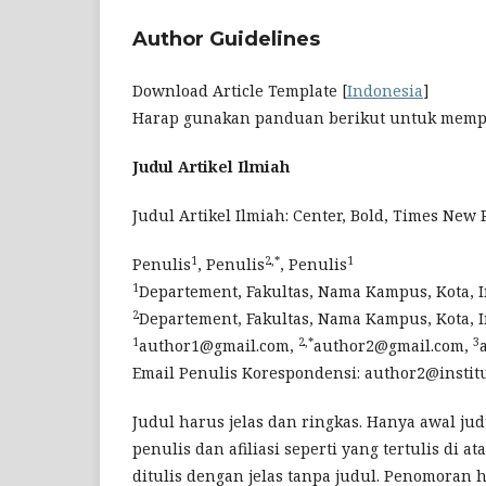
Author Guidelines
Download Article Template [
Indonesia
]
Harap gunakan panduan berikut untuk memp
Judul Artikel Ilmiah
Judul Artikel Ilmiah: Center, Bold, Times New
1
2,*
1
Penulis
, Penulis
, Penulis
1
Departement, Fakultas, Nama Kampus, Kota, 
2
Departement, Fakultas, Nama Kampus, Kota, 
1
2,*
3
author1@gmail.com,
author2@gmail.com,
Email Penulis Korespondensi: author2@institu
Judul harus jelas dan ringkas. Hanya awal ju
penulis dan afiliasi seperti yang tertulis di
ditulis dengan jelas tanpa judul. Penomoran