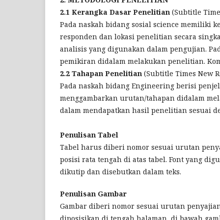
2.1 Kerangka Dasar Penelitian
(Subtitle Time
Pada naskah bidang sosial science memiliki k
responden dan lokasi penelitian secara singkat
analisis yang digunakan dalam pengujian. Pad
pemikiran didalam melakukan penelitian. Ko
2.2 Tahapan Penelitian
(Subtitle Times New Ro
Pada naskah bidang Engineering berisi penje
menggambarkan urutan/tahapan didalam mela
dalam mendapatkan hasil penelitian sesuai 
Penulisan Tabel
Tabel harus diberi nomor sesuai urutan penyaji
posisi rata tengah di atas tabel. Font yang di
dikutip dan disebutkan dalam teks.
Penulisan Gambar
Gambar diberi nomor sesuai urutan penyajian
diposisikan di tengah halaman, di bawah gamb