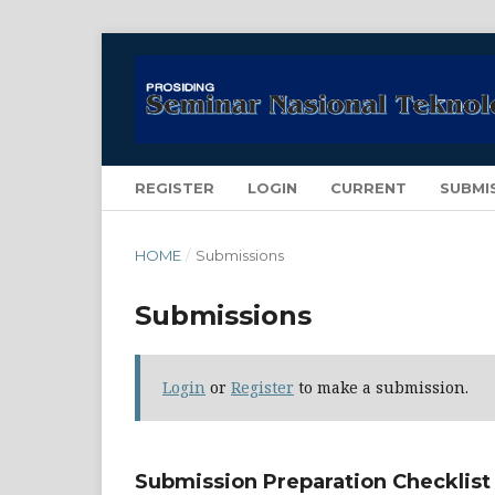
REGISTER
LOGIN
CURRENT
SUBMI
HOME
/
Submissions
Submissions
Login
or
Register
to make a submission.
Submission Preparation Checklist