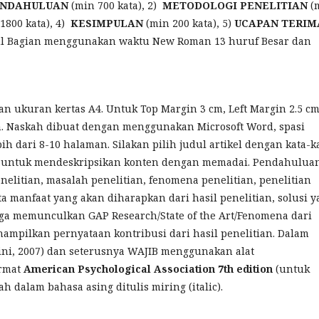
ENDAHULUAN
(min 700 kata), 2)
METODOLOGI PENELITIAN
(
1800 kata), 4)
KESIMPULAN
(min 200 kata), 5)
UCAPAN TERIM
dul Bagian menggunakan waktu New Roman 13 huruf Besar dan
n ukuran kertas A4. Untuk Top Margin 3 cm, Left Margin 2.5 cm
cm. Naskah dibuat dengan menggunakan Microsoft Word, spasi
ih dari 8-10 halaman. Silakan pilih judul artikel dengan kata-k
an untuk mendeskripsikan konten dengan memadai. Pendahulua
nelitian, masalah penelitian, fenomena penelitian, penelitian
a manfaat yang akan diharapkan dari hasil penelitian, solusi 
ga memunculkan GAP Research/State of the Art/Fenomena dari
ampilkan pernyataan kontribusi dari hasil penelitian. Dalam
rini, 2007) dan seterusnya WAJIB menggunakan alat
rmat
American Psychological Association 7th edition
(untuk
ah dalam bahasa asing ditulis miring (italic).