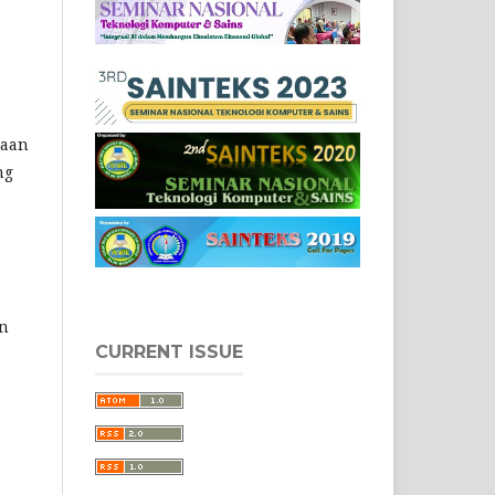
taan
ng
an
CURRENT ISSUE