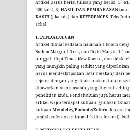
Artikel harus berisi tulisan yang berisi, 1)
P
500 kata), 3)
HASIL DAN PEMBAHASAN
(min 
KASIH
(jika ada) dan
REFERENCES
. Teks Ju
Tebal.
1. PENDAHULUAN
Artikel dibuat kedalam halaman 1 kolom denga
Bottom Margin 1.5 cm, dan Right Margin 1.5 
tunggal, 10 pt Times New Roman, dan tidak leb
yang mungkin paling sedikit yang diperluk
harus mendeskripsikan latar belakang dari pe
sejenis dengan yang dilaksanakan, tujuan sert
ditawarkan atas masalah yang ditemui sehing
penelitian anda. Pendahuluan juga harus men
artikel wajib terdapat kutipan, gunakan (Kus
kutipan
Mendeley/Endnote/Zotero
dengan fo
jumlah referensi minimal 9-10 referensi). Istil
2. METODOLOGI PENELITIAN