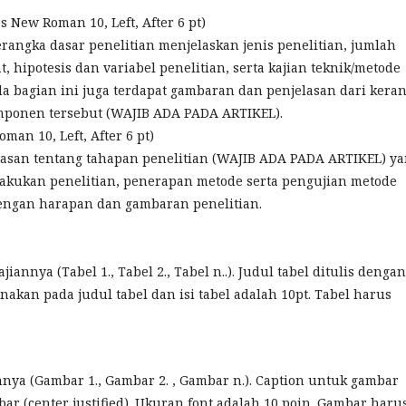
s New Roman 10, Left, After 6 pt)
erangka dasar penelitian menjelaskan jenis penelitian, jumlah
, hipotesis dan variabel penelitian, serta kajian teknik/metode
a bagian ini juga terdapat gambaran dan penjelasan dari kera
mponen tersebut (WAJIB ADA PADA ARTIKEL).
man 10, Left, After 6 pt)
lasan tentang tahapan penelitian (WAJIB ADA PADA ARTIKEL) y
kukan penelitian, penerapan metode serta pengujian metode
dengan harapan dan gambaran penelitian.
annya (Tabel 1., Tabel 2., Tabel n..). Judul tabel ditulis dengan
gunakan pada judul tabel dan isi tabel adalah 10pt. Tabel harus
nya (Gambar 1., Gambar 2. , Gambar n.). Caption untuk gambar
ar (center justified). Ukuran font adalah 10 poin. Gambar haru