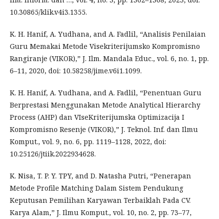
10.30865/klik.v4i3.1355.
K. H. Hanif, A. Yudhana, and A. Fadlil, “Analisis Penilaian
Guru Memakai Metode Visekriterijumsko Kompromisno
Rangiranje (VIKOR),” J. Ilm. Mandala Educ., vol. 6, no. 1, pp.
6–11, 2020, doi: 10.58258/jime.v6i1.1099.
K. H. Hanif, A. Yudhana, and A. Fadlil, “Penentuan Guru
Berprestasi Menggunakan Metode Analytical Hierarchy
Process (AHP) dan VIseKriterijumska Optimizacija I
Kompromisno Resenje (VIKOR),” J. Teknol. Inf. dan Ilmu
Komput., vol. 9, no. 6, pp. 1119–1128, 2022, doi:
10.25126/jtiik.2022934628.
K. Nisa, T. P. Y. TPY, and D. Natasha Putri, “Penerapan
Metode Profile Matching Dalam Sistem Pendukung
Keputusan Pemilihan Karyawan Terbaiklah Pada CV.
Karya Alam,” J. Ilmu Komput., vol. 10, no. 2, pp. 73–77,