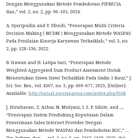
Dengan Menggunakan Metode Pembobotan PIPRECIA
dan,” vol. 2, no. 2, pp. 96–105, 2024.
A. Syaripudin and Y. Efendi, “Penerapan Multi-Criteria
Decision Making ( MCDM ) Menggunakan Metode WASPAS
Pada Penilaian Kinerja Karyawan Terbaiklah,” vol. 3, no.
2, pp. 128–136, 2022.
B. Irawan and H. Latipa Sari, “Penerapan Metode
Weighted Aggregated Sum Product Assesment Untuk
Menentukan Siswa Siswi Terbaiklah Pada Smkn 5 Kaur,” J.
Sci. Soc. Res., vol. 4307, no. 3, pp. 669–677, 2023, [Online].
Available:
http://jurnal.goretanpena.com/index.php/JSSR
J. Hutahaean, Z. Azhar, N. Mulyani, I. S. P. Sihite, and ...,
“Penerapan Sistem Pendukung Keputusan Dalam
Penerimaan Sales Internet Provider Dengan
Menggunakan Metode WASPAS dan Pembobotan ROC,” …
Ilm. Inform. dan …, vol. 4, no. 3, pp. 1362–1368, 2023, doi: