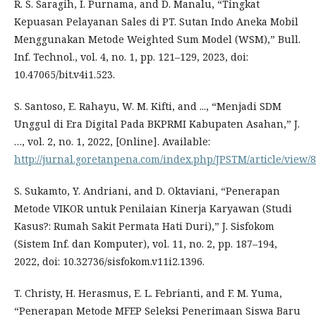
R. S. Saragih, I. Purnama, and D. Manalu, “Tingkat
Kepuasan Pelayanan Sales di PT. Sutan Indo Aneka Mobil
Menggunakan Metode Weighted Sum Model (WSM),” Bull.
Inf. Technol., vol. 4, no. 1, pp. 121–129, 2023, doi:
10.47065/bit.v4i1.523.
S. Santoso, E. Rahayu, W. M. Kifti, and ..., “Menjadi SDM
Unggul di Era Digital Pada BKPRMI Kabupaten Asahan,” J.
…, vol. 2, no. 1, 2022, [Online]. Available:
http://jurnal.goretanpena.com/index.php/JPSTM/article/view
S. Sukamto, Y. Andriani, and D. Oktaviani, “Penerapan
Metode VIKOR untuk Penilaian Kinerja Karyawan (Studi
Kasus?: Rumah Sakit Permata Hati Duri),” J. Sisfokom
(Sistem Inf. dan Komputer), vol. 11, no. 2, pp. 187–194,
2022, doi: 10.32736/sisfokom.v11i2.1396.
T. Christy, H. Herasmus, E. L. Febrianti, and F. M. Yuma,
“Penerapan Metode MFEP Seleksi Penerimaan Siswa Baru