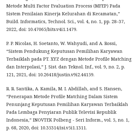
Metode Multi Factor Evaluation Process (MFEP) Pada
Sistem Penilaian Kinerja Kelurahan di Kecamatan,”
Build. Informatics, Technol. Sci., vol. 4, no. 1, pp. 28–37,
2022, doi: 10.47065/bits.v4i1.1479.
P. P. Nicolas, H. Soetanto, W. Wahyudi, and A. Rossi,
“Sistem Pendukung Keputusan Pemilihan Karyawan
Terbaiklah pada PT. XYZ dengan Metode Profile Matching
dan Interpolasi,” J. Sist. dan Teknol. Inf., vol. 9, no. 2, p.
121, 2021, doi: 10.26418/justin.v9i2.44159.
R. R. Santika, A. Kamila, M. I. Abdillah, and S. Hansen,
“Penerapan Metode Profile Matching Dalam Sistem
Penunjang Keputusan Pemilihan Karyawan Terbaiklah
Pada Lembaga Penyiaran Publik Televisi Republik
Indonesia,” INOVTEK Polbeng - Seri Inform., vol. 5, no. 1,
p. 68, 2020, doi: 10.35314/isi.v5i1.1311.