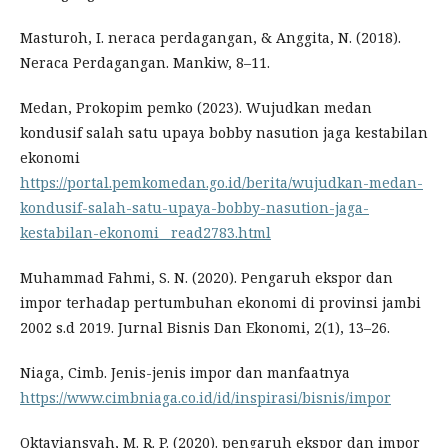
Masturoh, I. neraca perdagangan, & Anggita, N. (2018).
Neraca Perdagangan. Mankiw, 8–11.
Medan, Prokopim pemko (2023). Wujudkan medan
kondusif salah satu upaya bobby nasution jaga kestabilan
ekonomi
https://portal.pemkomedan.go.id/berita/wujudkan-medan-
kondusif-salah-satu-upaya-bobby-nasution-jaga-
kestabilan-ekonomi__read2783.html
Muhammad Fahmi, S. N. (2020). Pengaruh ekspor dan
impor terhadap pertumbuhan ekonomi di provinsi jambi
2002 s.d 2019. Jurnal Bisnis Dan Ekonomi, 2(1), 13–26.
Niaga, Cimb. Jenis-jenis impor dan manfaatnya
https://www.cimbniaga.co.id/id/inspirasi/bisnis/impor
Oktaviansyah, M. R. P. (2020). pengaruh ekspor dan impor