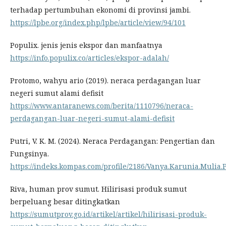
terhadap pertumbuhan ekonomi di provinsi jambi.
https://lpbe.org/index.php/lpbe/article/view/94/101
Populix. jenis jenis ekspor dan manfaatnya
https://info.populix.co/articles/ekspor-adalah/
Protomo, wahyu ario (2019). neraca perdagangan luar
negeri sumut alami defisit
https://www.antaranews.com/berita/1110796/neraca-
perdagangan-luar-negeri-sumut-alami-defisit
Putri, V. K. M. (2024). Neraca Perdagangan: Pengertian dan
Fungsinya.
https://indeks.kompas.com/profile/2186/Vanya.Karunia.Mulia.
Riva, human prov sumut. Hilirisasi produk sumut
berpeluang besar ditingkatkan
https://sumutprov.go.id/artikel/artikel/hilirisasi-produk-